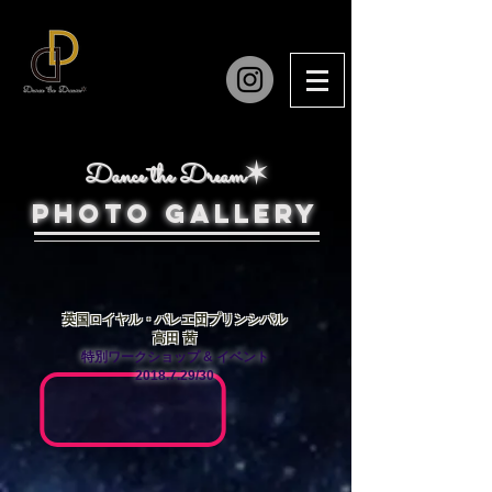
Dance the Dream
✶
​PHOTO GALLERY
英国ロイヤル・バレエ団プリンシパル
高田 茜
特別ワークショップ & イベント
​2018.7.29/30