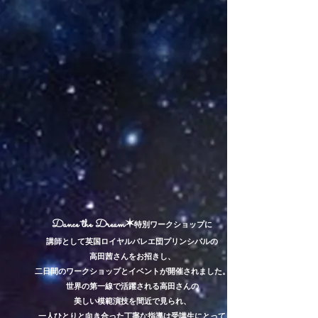
Dance the Dream✶
特別ワークショップに
講師として
英国ロイヤルバレエ団プリンシパルの
高田茜さんをお招きし、
二日間のワークショップとイベントが開催されました。
世界の第一線で活躍される高田さんの
美しい模範演技を
間近で見られ、
一人ひとりと向き合った丁寧な指導は
受講生にとって